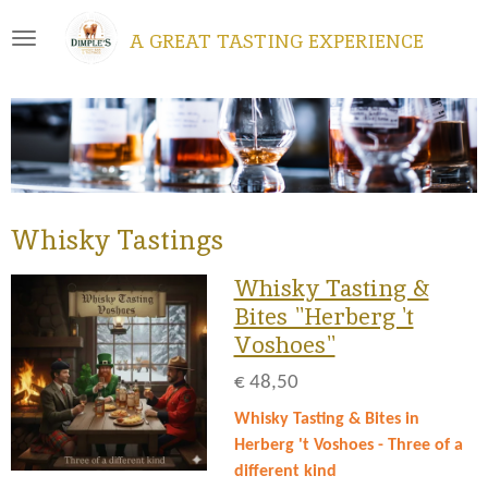
Ga
A GREAT TASTING EXPERIENCE
direct
naar
de
hoofdinhoud
Whisky Tastings
Whisky Tasting &
Bites "Herberg 't
Voshoes"
€ 48,50
Whisky Tasting & Bites in
Herberg 't Voshoes - Three of a
different kind